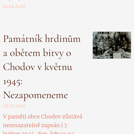
01.04.2026
Památník hrdinům
a obětem bitvy o
Chodov v květnu
1945:
Nezapomeneme
18.03.2026
V paměti obce Chodov zůstává
nesmazatelně zapsán i 7.
květen 1945, den, kdy se na