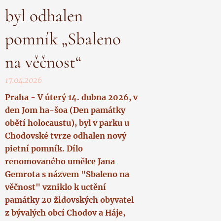
byl odhalen
pomník „Sbaleno
na věčnost“
17.04.2026
Praha - V úterý 14. dubna 2026, v
den Jom ha-šoa (Den památky
obětí holocaustu), byl v parku u
Chodovské tvrze odhalen nový
pietní pomník. Dílo
renomovaného umělce Jana
Gemrota s názvem "Sbaleno na
věčnost" vzniklo k uctění
památky 20 židovských obyvatel
z bývalých obcí Chodov a Háje,