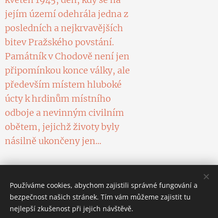
jejím území odehrála jedna z
posledních a nejkrvavějších
bitev Pražského povstání.
Památník v Chodově není jen
připomínkou konce války, ale
především místem hluboké
úcty k hrdinům místního
odboje a nevinným civilním
obětem, jejichž životy byly
násilně ukončeny jen...
Používáme cookies, abychom zajistili správné fungování a
bezpečnost našich stránek. Tím vám můžeme zajistit tu
nejlepší zkušenost při jejich návštěvě.