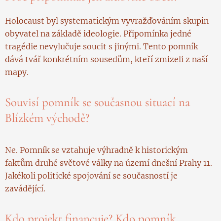
Holocaust byl systematickým vyvražďováním skupin
obyvatel na základě ideologie. Připomínka jedné
tragédie nevylučuje soucit s jinými. Tento pomník
dává tvář konkrétním sousedům, kteří zmizeli z naší
mapy.
Souvisí pomník se současnou situací na
Blízkém východě?
Ne. Pomník se vztahuje výhradně k historickým
faktům druhé světové války na území dnešní Prahy 11.
Jakékoli politické spojování se současností je
zavádějící.
Kdo projekt financuje? Kdo pomník